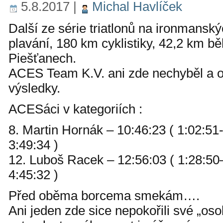
5.8.2017
|
Michal Havlíček
Další ze série triatlonů na ironmanský
plavání, 180 km cyklistiky, 42,2 km běh
Piešťanech.
ACES Team K.V. ani zde nechyběl a 
výsledky.
ACESáci v kategoriích :
8. Martin Hornák – 10:46:23 ( 1:02:51
3:49:34 )
12. Luboš Racek – 12:56:03 ( 1:28:50
4:45:32 )
Před oběma borcema smekám….
Ani jeden zde sice nepokořili své „osob