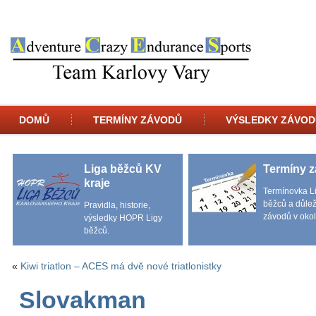
DOMŮ
TERMÍNY ZÁVODŮ
VÝSLEDKY ZÁVOD
Liga běžců KV
Termíny 
kraje
Termínovka L
běžců a důlež
Pravidla, historie,
závodů v okol
výsledky HOPR Ligy
běžců.
«
Kiwi triatlon – ACES má dvě nové triatlonistky
Slovakman