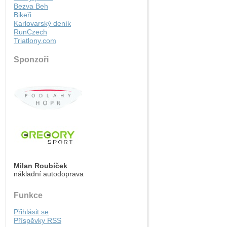
Bezva Beh
Bikeři
Karlovarský deník
RunCzech
Triatlony.com
Sponzoři
Milan Roubíček
nákladní autodoprava
Funkce
Přihlásit se
Příspěvky
RSS