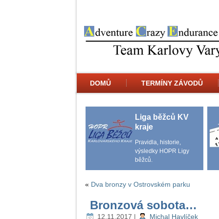
DOMŮ
TERMÍNY ZÁVODŮ
Liga běžců KV
kraje
Pravidla, historie,
výsledky HOPR Ligy
běžců.
«
Dva bronzy v Ostrovském parku
Bronzová sobota…
12.11.2017
|
Michal Havlíček