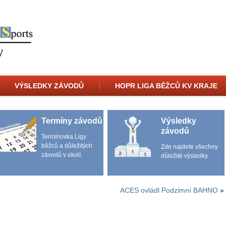
VÝSLEDKY ZÁVODŮ
HOPR LIGA BĚŽCŮ KV KRAJE
Termíny závodů
Výsledky
závodů
Termínovka Ligy
běžců a důležitých
Zde najdete všechny
závodů v okolí.
důležité výsledky.
ACES ovládl Podzimní BAHNO
»