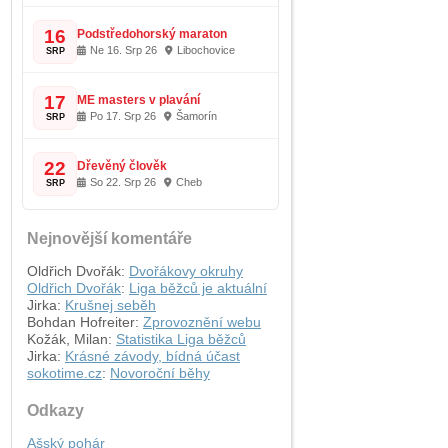
16
Podstředohorský maraton
Ne 16. Srp 26
Libochovice
SRP
17
ME masters v plavání
Po 17. Srp 26
Šamorín
SRP
22
Dřevěný člověk
So 22. Srp 26
Cheb
SRP
Nejnovější komentáře
Oldřich Dvořák
:
Dvořákovy okruhy
Oldřich Dvořák
:
Liga běžců je aktuální
Jirka
:
Krušnej seběh
Bohdan Hofreiter
:
Zprovoznění webu
Kožák, Milan
:
Statistika Liga běžců
Jirka
:
Krásné závody, bídná účast
sokotime.cz
:
Novoroční běhy
Odkazy
Ašský pohár