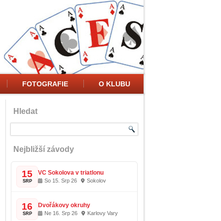
FOTOGRAFIE
O KLUBU
Hledat
Nejbližší závody
15
VC Sokolova v triatlonu
So 15. Srp 26
Sokolov
SRP
16
Dvořákovy okruhy
Ne 16. Srp 26
Karlovy Vary
SRP