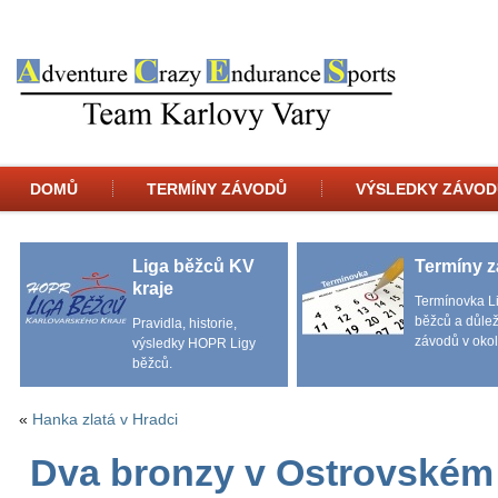
DOMŮ
TERMÍNY ZÁVODŮ
VÝSLEDKY ZÁVOD
Liga běžců KV
Termíny 
kraje
Termínovka L
běžců a důlež
Pravidla, historie,
závodů v okol
výsledky HOPR Ligy
běžců.
«
Hanka zlatá v Hradci
Dva bronzy v Ostrovském