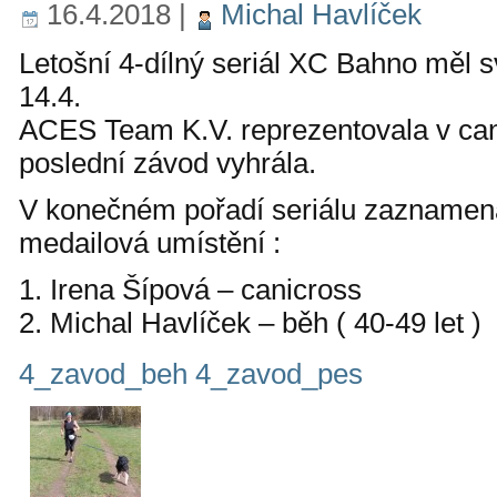
16.4.2018
|
Michal Havlíček
Letošní 4-dílný seriál XC Bahno měl sv
14.4.
ACES Team K.V. reprezentovala v can
poslední závod vyhrála.
V konečném pořadí seriálu zaznamen
medailová umístění :
1. Irena Šípová – canicross
2. Michal Havlíček – běh ( 40-49 let )
4_zavod_beh
4_zavod_pes