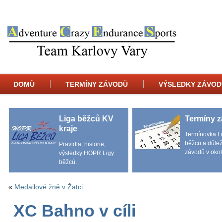
DOMŮ
TERMÍNY ZÁVODŮ
VÝSLEDKY ZÁVOD
Liga běžců KV
Termíny 
kraje
Termínovka L
běžců a důlež
Pravidla, historie,
závodů v okol
výsledky HOPR Ligy
běžců.
«
Medailové žně v Žatci
XC Bahno v cíli