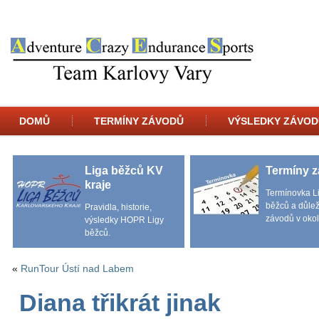
DOMŮ
TERMÍNY ZÁVODŮ
VÝSLEDKY ZÁVOD
Liga běžců KV
Termíny 
kraje
Termínovka L
běžců a důlež
Pravidla, historie,
závodů v okol
výsledky HOPR Ligy
běžců.
«
RunTour Ústí nad Labem
Diana třikrát jinak