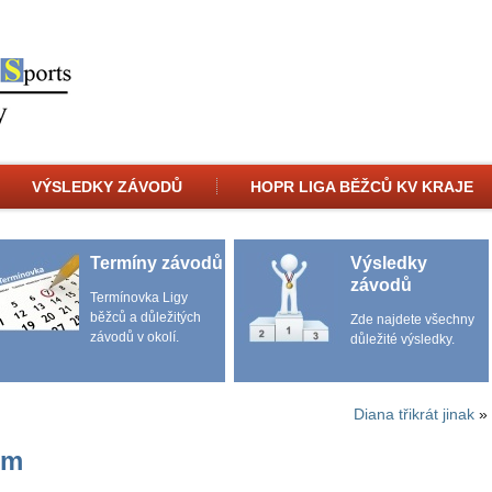
VÝSLEDKY ZÁVODŮ
HOPR LIGA BĚŽCŮ KV KRAJE
Termíny závodů
Výsledky
závodů
Termínovka Ligy
běžců a důležitých
Zde najdete všechny
závodů v okolí.
důležité výsledky.
Diana třikrát jinak
»
em