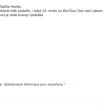
CESačka Hanka.
tokrát tolik nedařilo, i když 14. místo na RunTour Ústí nad Labem,
rii je stále krásný výsledek.
a.
Vyžadované informace jsou označeny
*