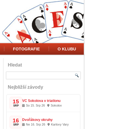
FOTOGRAFIE
O KLUBU
Hledat
Nejbližší závody
15
VC Sokolova v triatlonu
So 15. Srp 26
Sokolov
SRP
16
Dvořákovy okruhy
Ne 16. Srp 26
Karlovy Vary
SRP