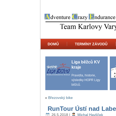
DOMŮ
TERMÍNY ZÁVODŮ
Liga běžců KV
kraje
Pravidla, historie,
výsledky HOPR Ligy
běžců.
«
Březovský bike
RunTour Ústí nad Lab
26.5.2018
|
Michal Havlíček