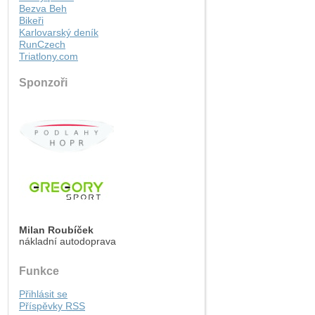
Bezva Beh
Bikeři
Karlovarský deník
RunCzech
Triatlony.com
Sponzoři
Milan Roubíček
nákladní autodoprava
Funkce
Přihlásit se
Příspěvky
RSS