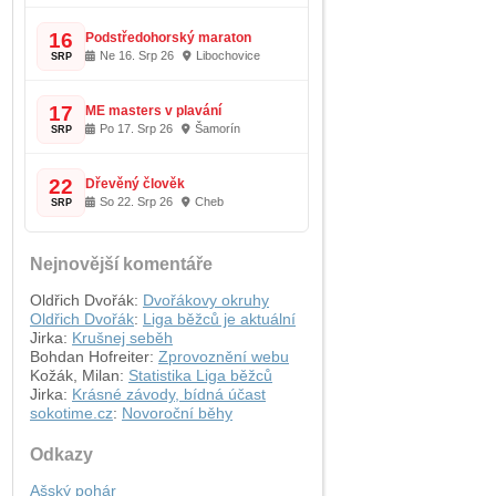
16
Podstředohorský maraton
Ne 16. Srp 26
Libochovice
SRP
17
ME masters v plavání
Po 17. Srp 26
Šamorín
SRP
22
Dřevěný člověk
So 22. Srp 26
Cheb
SRP
Nejnovější komentáře
Oldřich Dvořák
:
Dvořákovy okruhy
Oldřich Dvořák
:
Liga běžců je aktuální
Jirka
:
Krušnej seběh
Bohdan Hofreiter
:
Zprovoznění webu
Kožák, Milan
:
Statistika Liga běžců
Jirka
:
Krásné závody, bídná účast
sokotime.cz
:
Novoroční běhy
Odkazy
Ašský pohár