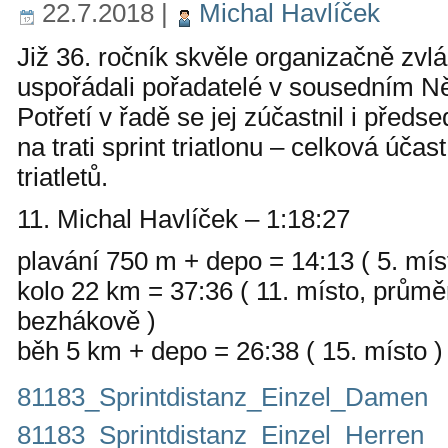
22.7.2018
|
Michal Havlíček
Již 36. ročník skvěle organizačně zvlá
uspořádali pořadatelé v sousedním 
Potřetí v řadě se jej zúčastnil i před
na trati sprint triatlonu – celková účast
triatletů.
11. Michal Havlíček – 1:18:27
plavání 750 m + depo = 14:13 ( 5. mís
kolo 22 km = 37:36 ( 11. místo, průmě
bezhákově )
běh 5 km + depo = 26:38 ( 15. místo )
81183_Sprintdistanz_Einzel_Damen
81183_Sprintdistanz_Einzel_Herren