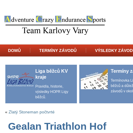
DOMŮ
TERMÍNY ZÁVODŮ
VÝSLEDKY ZÁVOD
Liga běžců KV
Termíny 
kraje
Termínovka L
běžců a důlež
Pravidla, historie,
závodů v okol
výsledky HOPR Ligy
běžců.
«
Zlatý Stoneman počtvrté
Gealan Triathlon Hof