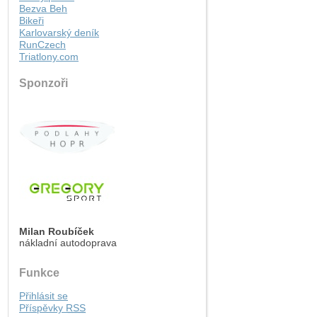
Bezva Beh
Bikeři
Karlovarský deník
RunCzech
Triatlony.com
Sponzoři
Milan Roubíček
nákladní autodoprava
Funkce
Přihlásit se
Příspěvky
RSS