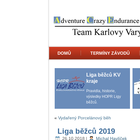
DOMŮ
TERMÍNY ZÁVODŮ
Liga běžců KV
kraje
Pravidla, historie,
výsledky HOPR Ligy
běžců.
«
Vydařený Porcelánový běh
Liga běžců 2019
26.10.2018
|
Michal Havlíček