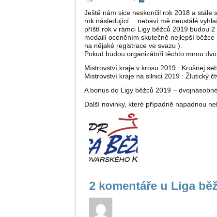
Ještě nám sice neskončil rok 2018 a stále 
rok následující….nebaví mě neustálé vyhla
příští rok v rámci Ligy běžců 2019 budou 2 
medailí oceněním skutečně nejlepší běžce kr
na nějaké registrace ve sva
zu ).
Pokud budou organizátoři těchto mnou dvou
Mistrovství kraje v krosu 2019 : Krušnej se
Mistrovství kraje na silnici 2019 : Žlutický 
A bonus do Ligy běžců 2019 – dvojnásobn
Další novinky, které případně napadnou neb
2 komentáře u Liga bě