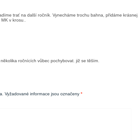
ladíme trať na další ročník. Vynecháme trochu bahna, přidáme krásnej
o MK v krosu..
 několika ročnících vůbec pochybovat. již se těším.
a.
Vyžadované informace jsou označeny
*