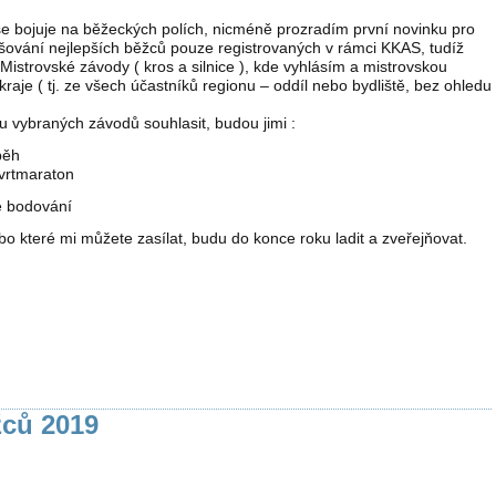
se bojuje na běžeckých polích, nicméně prozradím první novinku pro
šování nejlepších běžců pouze registrovaných v rámci KKAS, tudíž
Mistrovské závody ( kros a silnice ), kde vyhlásím a mistrovskou
aje ( tj. ze všech účastníků regionu – oddíl nebo bydliště, bez ohledu
 vybraných závodů souhlasit, budou jimi :
běh
čtvrtmaraton
é bodování
o které mi můžete zasílat, budu do konce roku ladit a zveřejňovat.
žců 2019