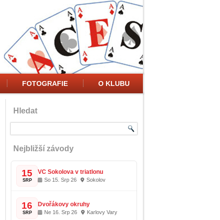
FOTOGRAFIE
O KLUBU
Hledat
Nejbližší závody
15
VC Sokolova v triatlonu
So 15. Srp 26
Sokolov
SRP
16
Dvořákovy okruhy
Ne 16. Srp 26
Karlovy Vary
SRP