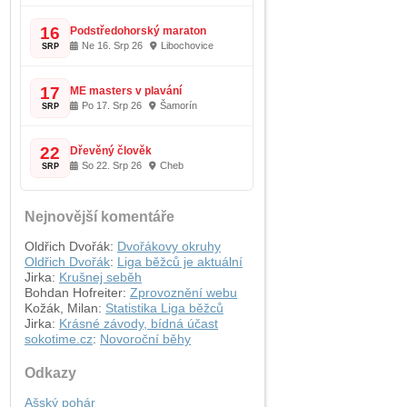
16
Podstředohorský maraton
Ne 16. Srp 26
Libochovice
SRP
17
ME masters v plavání
Po 17. Srp 26
Šamorín
SRP
22
Dřevěný člověk
So 22. Srp 26
Cheb
SRP
Nejnovější komentáře
Oldřich Dvořák
:
Dvořákovy okruhy
Oldřich Dvořák
:
Liga běžců je aktuální
Jirka
:
Krušnej seběh
Bohdan Hofreiter
:
Zprovoznění webu
Kožák, Milan
:
Statistika Liga běžců
Jirka
:
Krásné závody, bídná účast
sokotime.cz
:
Novoroční běhy
Odkazy
Ašský pohár