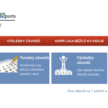
VÝSLEDKY ZÁVODŮ
HOPR LIGA BĚŽCŮ KV KRAJE
Termíny závodů
Výsledky
závodů
Termínovka Ligy
běžců a důležitých
Zde najdete všechny
závodů v okolí.
důležité výsledky.
Eva vítězně na 7 pohoří
»