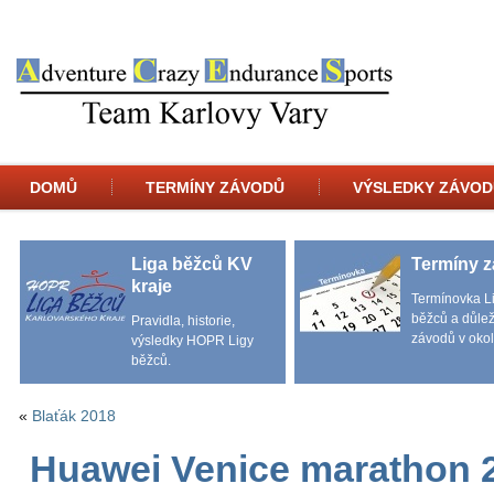
DOMŮ
TERMÍNY ZÁVODŮ
VÝSLEDKY ZÁVOD
Liga běžců KV
Termíny 
kraje
Termínovka L
běžců a důlež
Pravidla, historie,
závodů v okol
výsledky HOPR Ligy
běžců.
«
Blaťák 2018
Huawei Venice marathon 