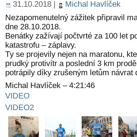
31.10.2018
|
Michal Havlíček
Nezapomenutelný zážitek připravil mar
dne 28.10.2018.
Benátky zažívají počtvrté za 100 let 
katastrofu – záplavy.
Ty se projevily nejen na maratonu, kter
prudký protivítr a poslední 3 km prod
potrápily díky zrušeným letům návra
Michal Havlíček – 4:21:46
VIDEO
VIDEO2