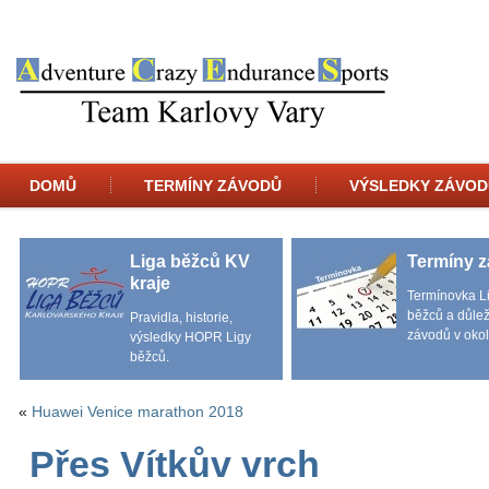
DOMŮ
TERMÍNY ZÁVODŮ
VÝSLEDKY ZÁVOD
Liga běžců KV
Termíny 
kraje
Termínovka L
běžců a důlež
Pravidla, historie,
závodů v okol
výsledky HOPR Ligy
běžců.
«
Huawei Venice marathon 2018
Přes Vítkův vrch