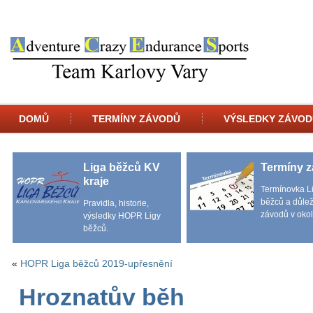
DOMŮ
TERMÍNY ZÁVODŮ
VÝSLEDKY ZÁVOD
Liga běžců KV
Termíny 
kraje
Termínovka L
běžců a důlež
Pravidla, historie,
závodů v okol
výsledky HOPR Ligy
běžců.
«
HOPR Liga běžců 2019-upřesnění
Hroznatův běh