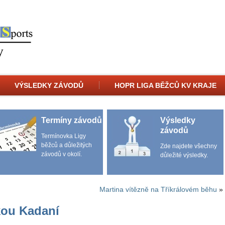
VÝSLEDKY ZÁVODŮ
HOPR LIGA BĚŽCŮ KV KRAJE
Termíny závodů
Výsledky
závodů
Termínovka Ligy
běžců a důležitých
Zde najdete všechny
závodů v okolí.
důležité výsledky.
Martina vítězně na Tříkrálovém běhu
»
kou Kadaní