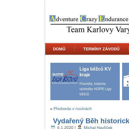
DOMŮ
TERMÍNY ZÁVODŮ
Liga běžců KV
kraje
Pravidla, historie,
výsledky HOPR Ligy
běžců.
«
Předseda v novinách
Vydařený Běh historic
6.1.2020
|
Michal Havlíček