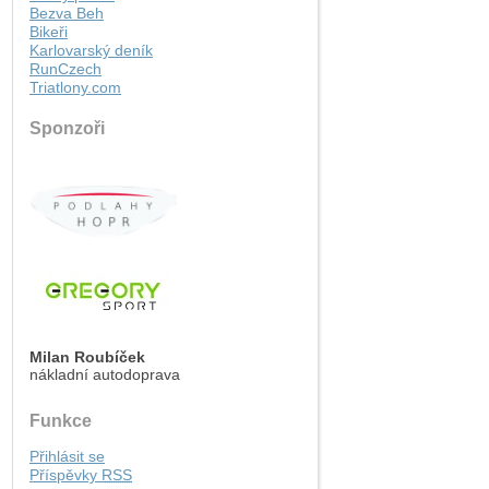
Bezva Beh
Bikeři
Karlovarský deník
RunCzech
Triatlony.com
Sponzoři
Milan Roubíček
nákladní autodoprava
Funkce
Přihlásit se
Příspěvky
RSS