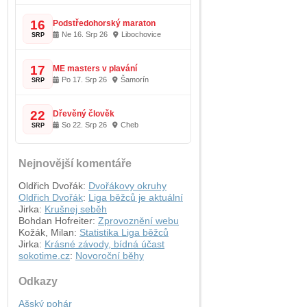
16
Podstředohorský maraton
Ne 16. Srp 26
Libochovice
SRP
17
ME masters v plavání
Po 17. Srp 26
Šamorín
SRP
22
Dřevěný člověk
So 22. Srp 26
Cheb
SRP
Nejnovější komentáře
Oldřich Dvořák
:
Dvořákovy okruhy
Oldřich Dvořák
:
Liga běžců je aktuální
Jirka
:
Krušnej seběh
Bohdan Hofreiter
:
Zprovoznění webu
Kožák, Milan
:
Statistika Liga běžců
Jirka
:
Krásné závody, bídná účast
sokotime.cz
:
Novoroční běhy
Odkazy
Ašský pohár