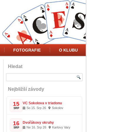
FOTOGRAFIE
O KLUBU
Hledat
Nejbližší závody
15
VC Sokolova v triatlonu
So 15. Srp 26
Sokolov
SRP
16
Dvořákovy okruhy
Ne 16. Srp 26
Karlovy Vary
SRP