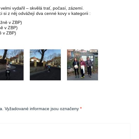
velmi vydařil – skvělá trať, počasí, zázemí.
si z něj odvážejí dva cenné kovy v kategorii :
ěžně v ZBP)
ně v ZBP)
ě v ZBP)
a.
Vyžadované informace jsou označeny
*