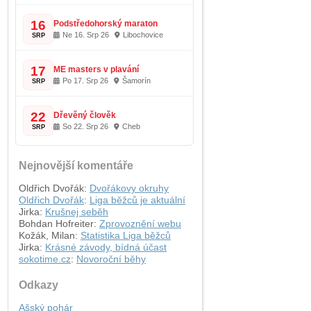
16
Podstředohorský maraton
Ne 16. Srp 26
Libochovice
SRP
17
ME masters v plavání
Po 17. Srp 26
Šamorín
SRP
22
Dřevěný člověk
So 22. Srp 26
Cheb
SRP
Nejnovější komentáře
Oldřich Dvořák
:
Dvořákovy okruhy
Oldřich Dvořák
:
Liga běžců je aktuální
Jirka
:
Krušnej seběh
Bohdan Hofreiter
:
Zprovoznění webu
Kožák, Milan
:
Statistika Liga běžců
Jirka
:
Krásné závody, bídná účast
sokotime.cz
:
Novoroční běhy
Odkazy
Ašský pohár