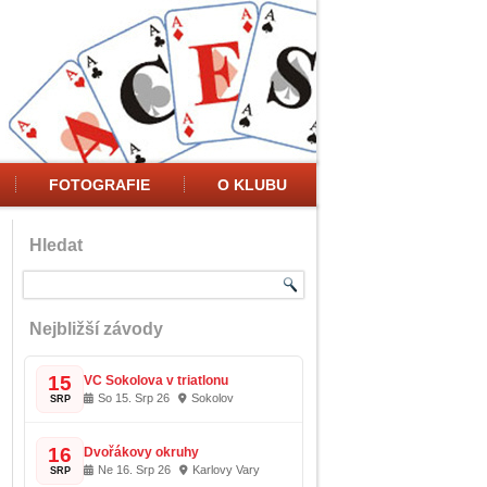
FOTOGRAFIE
O KLUBU
Hledat
Nejbližší závody
15
VC Sokolova v triatlonu
So 15. Srp 26
Sokolov
SRP
16
Dvořákovy okruhy
Ne 16. Srp 26
Karlovy Vary
SRP