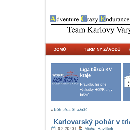
DOMŮ
TERMÍNY ZÁVODŮ
Liga běžců KV
kraje
Pravidla, historie,
výsledky HOPR Ligy
běžců.
«
Běh přes Strážiště
Karlovarský pohár v tr
6.2.2020
|
Michal Havlíček