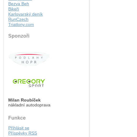
Bezva Beh
Bikeři
Karlovarský deník
RunCzech
Triatlony.com
Sponzoři
Milan Roubíček
nákladní autodoprava
Funkce
Přihlásit se
Příspěvky
RSS