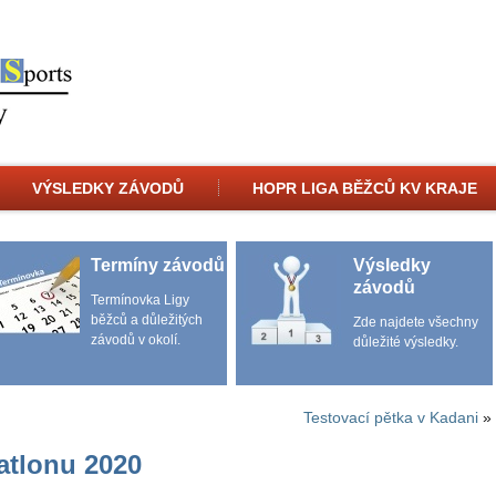
VÝSLEDKY ZÁVODŮ
HOPR LIGA BĚŽCŮ KV KRAJE
Termíny závodů
Výsledky
závodů
Termínovka Ligy
běžců a důležitých
Zde najdete všechny
závodů v okolí.
důležité výsledky.
Testovací pětka v Kadani
»
iatlonu 2020