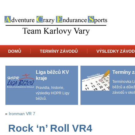
DOMŮ
TERMÍNY ZÁVODŮ
VÝSLEDKY ZÁVOD
Liga běžců KV
Termíny 
kraje
Termínovka L
běžců a důlež
Pravidla, historie,
závodů v okol
výsledky HOPR Ligy
běžců.
«
Ironman VR 7
Rock ‘n’ Roll VR4