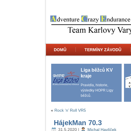
DOMŮ
TERMÍNY ZÁVODŮ
Liga běžců KV
kraje
Pravidla, historie,
výsledky HOPR Ligy
běžců.
«
Rock ‘n’ Roll VR5
HájekMan 70.3
31.5.2020
|
Michal Havlíček