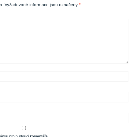
a.
Vyžadované informace jsou označeny
*
tránku pro budoucí komentáře.