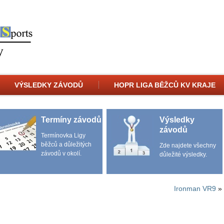
VÝSLEDKY ZÁVODŮ
HOPR LIGA BĚŽCŮ KV KRAJE
Termíny závodů
Výsledky
závodů
Termínovka Ligy
běžců a důležitých
Zde najdete všechny
závodů v okolí.
důležité výsledky.
Ironman VR9
»