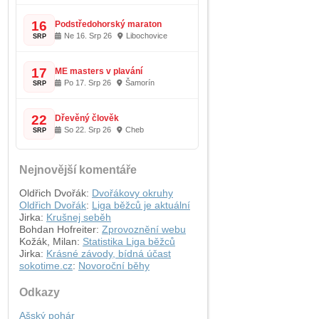
16
Podstředohorský maraton
Ne 16. Srp 26
Libochovice
SRP
17
ME masters v plavání
Po 17. Srp 26
Šamorín
SRP
22
Dřevěný člověk
So 22. Srp 26
Cheb
SRP
Nejnovější komentáře
Oldřich Dvořák
:
Dvořákovy okruhy
Oldřich Dvořák
:
Liga běžců je aktuální
Jirka
:
Krušnej seběh
Bohdan Hofreiter
:
Zprovoznění webu
Kožák, Milan
:
Statistika Liga běžců
Jirka
:
Krásné závody, bídná účast
sokotime.cz
:
Novoroční běhy
Odkazy
Ašský pohár