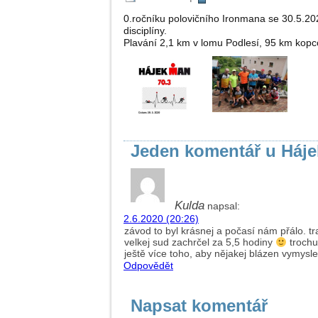
0.ročníku polovičního Ironmana se 30.5.2020
disciplíny.
Plavání 2,1 km v lomu Podlesí, 95 km kopco
Jeden komentář u Háje
Kulda
napsal:
2.6.2020 (20:26)
závod to byl krásnej a počasí nám přálo. tr
velkej sud zachrčel za 5,5 hodiny
trochu
ještě více toho, aby nějakej blázen vymysle
Odpovědět
Napsat komentář