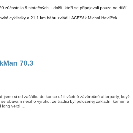
 zúčastnilo 9 statečných + další, kteří se připojovali pouze na dílčí
vité cyklistiky a 21,1 km běhu zvládl i ACESák Michal Havlíček.
kMan 70.3
ať jsme si od začátku do konce užili včetně závěrečné afterpárty, když
 se obávám něčího výroku, že tradici byl položenej základní kámen a
l long verzi …