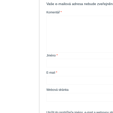
Vaše e-mailová adresa nebude zveřejněn
Komentář
*
Jméno
*
E-mail
*
Webová stránka
Uložit do prohlížeče jméno, e-mail a webovou s