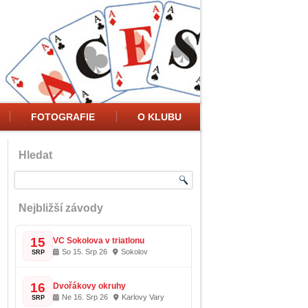
FOTOGRAFIE
O KLUBU
Hledat
Nejbližší závody
15
VC Sokolova v triatlonu
So 15. Srp 26
Sokolov
SRP
16
Dvořákovy okruhy
Ne 16. Srp 26
Karlovy Vary
SRP