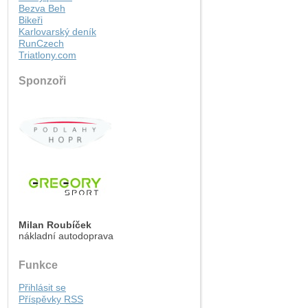
Bezva Beh
Bikeři
Karlovarský deník
RunCzech
Triatlony.com
Sponzoři
Milan Roubíček
nákladní autodoprava
Funkce
Přihlásit se
Příspěvky
RSS