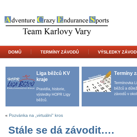
DOMŮ
TERMÍNY ZÁVODŮ
VÝSLEDKY ZÁVOD
Liga běžců KV
Termíny 
kraje
Termínovka L
běžců a důlež
Pravidla, historie,
závodů v okol
výsledky HOPR Ligy
běžců.
«
Pozvánka na „virtuální“ kros
Stále se dá závodit….