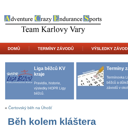
DOMŮ
TERMÍNY ZÁVODŮ
VÝSLEDKY ZÁVOD
Liga běžců KV
Termíny 
kraje
Termínovka L
běžců a důlež
Pravidla, historie,
závodů v okol
výsledky HOPR Ligy
běžců.
«
Čertovský běh na Úhošť
Běh kolem kláštera