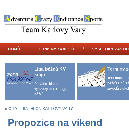
DOMŮ
TERMÍNY ZÁVODŮ
VÝSLEDKY ZÁVOD
Liga běžců KV
Termíny 
kraje
Termínovka L
běžců a důlež
Pravidla, historie,
závodů v okol
výsledky HOPR Ligy
běžců.
«
CITY TRIATHLON KARLOVY VARY
Propozice na víkend