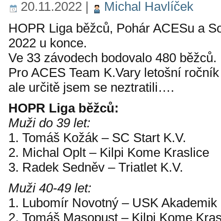
20.11.2022
|
Michal Havlíček
HOPR Liga běžců, Pohár ACESu a Sou
2022 u konce.
Ve 33 závodech bodovalo 480 běžců.
Pro ACES Team K.Vary letošní ročník 
ale určitě jsem se neztratili….
HOPR Liga běžců:
Muži do 39 let:
1. Tomáš Kožák – SC Start K.V.
2. Michal Oplt – Kilpi Kome Kraslice
3. Radek Sedněv – Triatlet K.V.
Muži 40-49 let:
1. Lubomír Novotný – USK Akademik
2. Tomáš Masopust – Kilpi Kome Kras