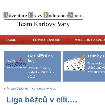
DOMŮ
TERMÍNY ZÁVODŮ
VÝSLEDKY ZÁVOD
Liga běžců KV
Termíny 
kraje
Termínovka L
běžců a důlež
Pravidla, historie,
závodů v okol
výsledky HOPR Ligy
běžců.
«
Mrazivý jubilejní Karlovarský kros
Liga běžců v cíli….