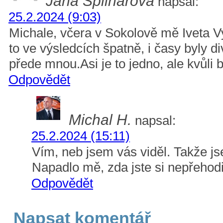
Jana Šplinarová
napsal:
25.2.2024 (9:03)
Michale, včera v Sokolově mě Iveta V
to ve výsledcích špatně, i časy byly d
přede mnou.Asi je to jedno, ale kvůl
Odpovědět
Michal H.
napsal:
25.2.2024 (15:11)
Vím, neb jsem vás viděl. Takže 
Napadlo mě, zda jste si nepřehod
Odpovědět
Napsat komentář