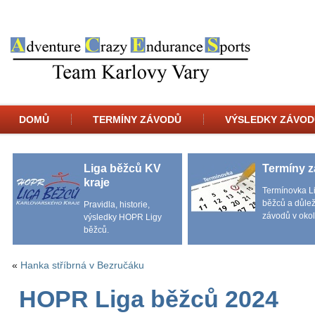
DOMŮ
TERMÍNY ZÁVODŮ
VÝSLEDKY ZÁVOD
Liga běžců KV
Termíny 
kraje
Termínovka L
běžců a důlež
Pravidla, historie,
závodů v okol
výsledky HOPR Ligy
běžců.
«
Hanka stříbrná v Bezručáku
HOPR Liga běžců 2024