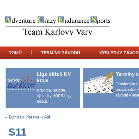
DOMŮ
TERMÍNY ZÁVODŮ
VÝSLEDKY ZÁVOD
Liga běžců KV
Termíny 
kraje
Termínovka L
běžců a důlež
Pravidla, historie,
závodů v okol
výsledky HOPR Ligy
běžců.
«
Bohdan vítězně v Aši
S11