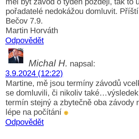
měl být závod o týden později, tak to 
pořadatelé nedokážou domluvit. Příští 
Bečov 7.9.
Martin Horváth
Odpovědět
Michal H.
napsal:
3.9.2024 (12:22)
Martine, mě jsou termíny závodů vcel
se domluvili, či nikoliv také…výsledek 
termín stejný a zbytečně oba závod
lépe na počítání
Odpovědět