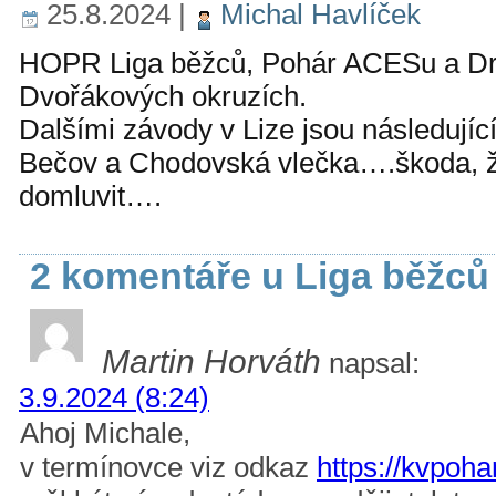
25.8.2024
|
Michal Havlíček
HOPR Liga běžců, Pohár ACESu a Dru
Dvořákových okruzích.
Dalšími závody v Lize jsou následují
Bečov a Chodovská vlečka….škoda, ž
domluvit….
2 komentáře u Liga běžců 
Martin Horváth
napsal:
3.9.2024 (8:24)
Ahoj Michale,
v termínovce viz odkaz
https://kvpoh