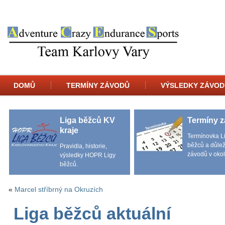
DOMŮ
TERMÍNY ZÁVODŮ
VÝSLEDKY ZÁVOD
Liga běžců KV
Termíny 
kraje
Termínovka L
běžců a důlež
Pravidla, historie,
závodů v okol
výsledky HOPR Ligy
běžců.
«
Marcel stříbrný na Okruzích
Liga běžců aktuální