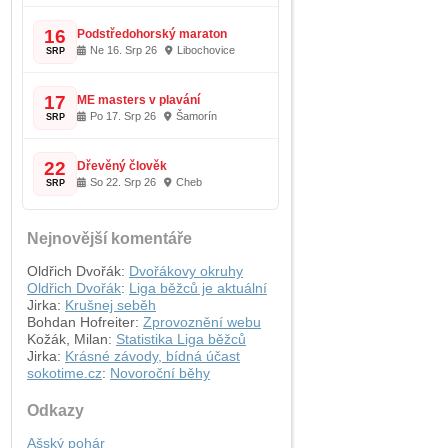
16
Podstředohorský maraton
Ne 16. Srp 26
Libochovice
SRP
17
ME masters v plavání
Po 17. Srp 26
Šamorín
SRP
22
Dřevěný člověk
So 22. Srp 26
Cheb
SRP
Nejnovější komentáře
Oldřich Dvořák
:
Dvořákovy okruhy
Oldřich Dvořák
:
Liga běžců je aktuální
Jirka
:
Krušnej seběh
Bohdan Hofreiter
:
Zprovoznění webu
Kožák, Milan
:
Statistika Liga běžců
Jirka
:
Krásné závody, bídná účast
sokotime.cz
:
Novoroční běhy
Odkazy
Ašský pohár