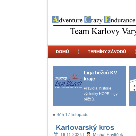
DOMŮ
TERMÍNY ZÁVODŮ
Liga běžců KV
kraje
Pravidla, historie,
výsledky HOPR Ligy
běžců.
«
Běh 17.listopadu
Karlovarský kros
16.11.2024
|
Michal Havlíček