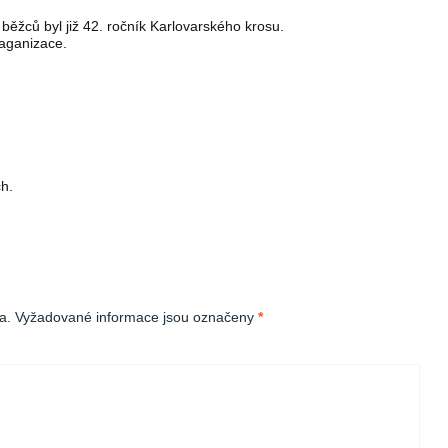
ěžců byl již 42. ročník Karlovarského krosu.
raganizace.
ch.
a.
Vyžadované informace jsou označeny
*