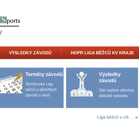
VÝSLEDKY ZÁVODŮ
HOPR LIGA BĚŽCŮ KV KRAJE
Termíny závodů
Výsledky
závodů
Termínovka Ligy
běžců a důležitých
Zde najdete všechny
závodů v okolí.
důležité výsledky.
Liga běžců v cíli….
»