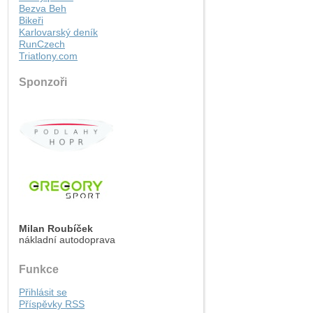
Bezva Beh
Bikeři
Karlovarský deník
RunCzech
Triatlony.com
Sponzoři
Milan Roubíček
nákladní autodoprava
Funkce
Přihlásit se
Příspěvky
RSS