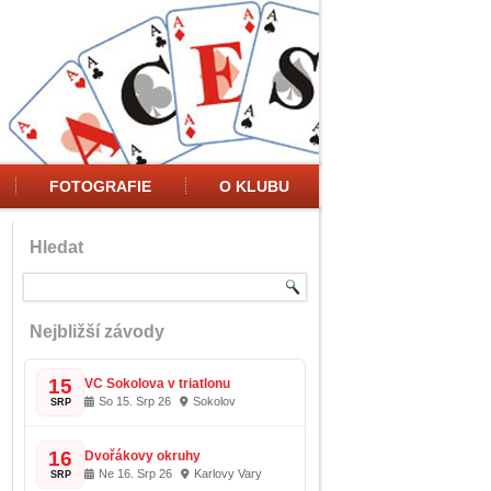
FOTOGRAFIE
O KLUBU
Hledat
Nejbližší závody
15
VC Sokolova v triatlonu
So 15. Srp 26
Sokolov
SRP
16
Dvořákovy okruhy
Ne 16. Srp 26
Karlovy Vary
SRP