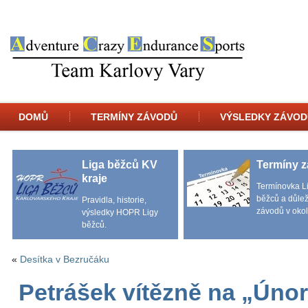
DOMŮ
TERMÍNY ZÁVODŮ
VÝSLEDKY ZÁVOD
Liga běžců KV
Termíny 
kraje
Termínovka L
běžců a důlež
Pravidla, historie,
závodů v okol
výsledky HOPR Ligy
běžců.
«
Desítka v Bezručáku
Petrášek vítězně na „Úno