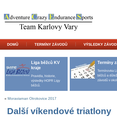
DOMŮ
TERMÍNY ZÁVODŮ
VÝSLEDKY ZÁVOD
Liga běžců KV
Termíny 
kraje
Termínovka L
běžců a důlež
Pravidla, historie,
závodů v okol
výsledky HOPR Ligy
běžců.
«
Moraviaman Otrokovice 2017
Další víkendové triatlony