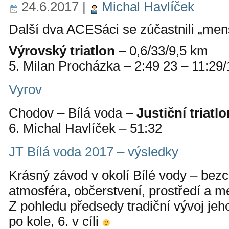
24.6.2017
|
Michal Havlíček
Další dva ACESáci se zúčastnili „menš
Výrovský triatlon
– 0,6/33/9,5 km
5. Milan Procházka – 2:49 23 – 11:29/
Vyrov
Chodov – Bílá voda –
Justiční triatlo
6. Michal Havlíček – 51:32
JT Bílá voda 2017 – výsledky
Krásný závod v okolí Bílé vody – bez
atmosféra, občerstvení, prostředí a m
Z pohledu předsedy tradiční vývoj jeho 
po kole, 6. v cíli