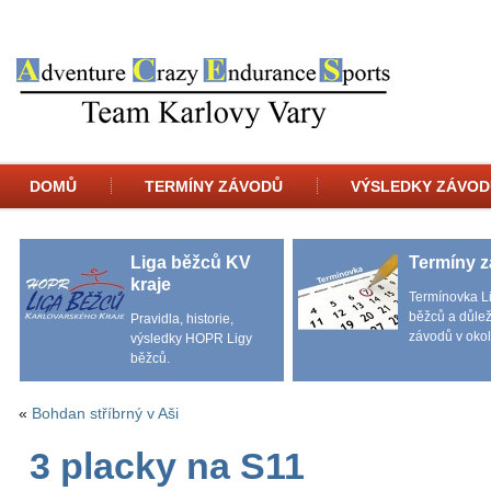
DOMŮ
TERMÍNY ZÁVODŮ
VÝSLEDKY ZÁVOD
Liga běžců KV
Termíny 
kraje
Termínovka L
běžců a důlež
Pravidla, historie,
závodů v okol
výsledky HOPR Ligy
běžců.
«
Bohdan stříbrný v Aši
3 placky na S11