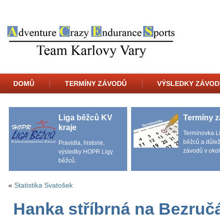
DOMŮ
TERMÍNY ZÁVODŮ
VÝSLEDKY ZÁVOD
Liga běžců KV
Termíny 
kraje
Termínovka L
běžců a důlež
Pravidla, historie,
závodů v okol
výsledky HOPR Ligy
běžců.
«
Statistika Svatošek
Hanka stříbrná na Bezruč