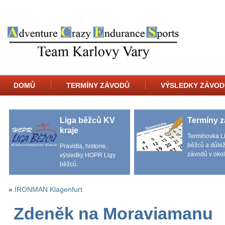
DOMŮ
TERMÍNY ZÁVODŮ
VÝSLEDKY ZÁVOD
Liga běžců KV
Termíny 
kraje
Termínovka L
běžců a důlež
Pravidla, historie,
závodů v okol
výsledky HOPR Ligy
běžců.
«
IRONMAN Klagenfurt
Zdeněk na Moraviamanu