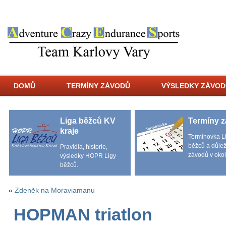
DOMŮ
TERMÍNY ZÁVODŮ
VÝSLEDKY ZÁVOD
Liga běžců KV
Termíny 
kraje
Termínovka L
běžců a důlež
Pravidla, historie,
závodů v okol
výsledky HOPR Ligy
běžců.
«
Zdeněk na Moraviamanu
HOPMAN triatlon